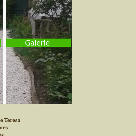
Galerie
re Teresa
nes
25