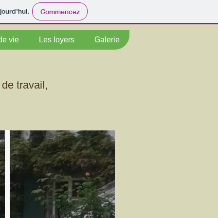
jourd'hui.
Commencez
de vie
Les loyers
Galerie
de travail,