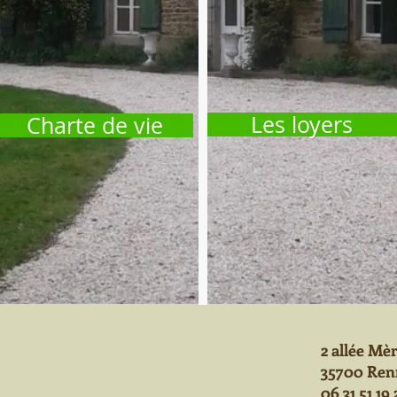
Les loyers
Charte de vie
2 allée Mè
35700 Ren
06 31 51 19 